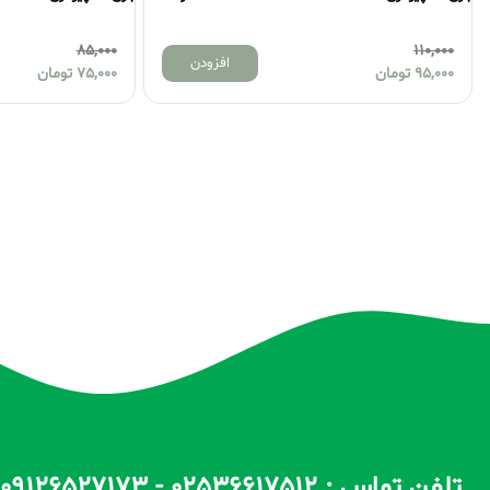
100,000
85,000
افزودن
75,000
تومان
70,000
تومان
تلفن تماس : 02536617512 - 09126527173 - 09100557173 ساعات پاسخگویی : 10 الی 14 / 17 الی 22