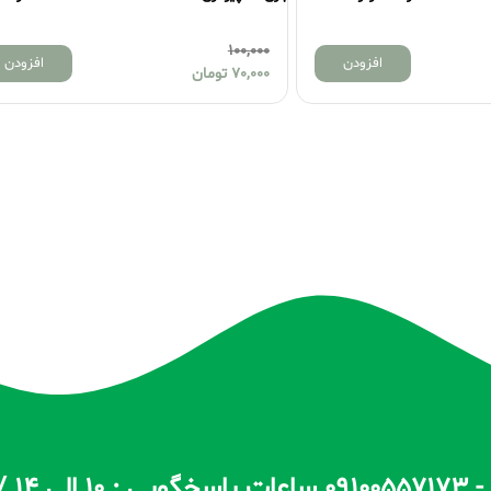
355,000
افزودن
افز
330,000
تومان