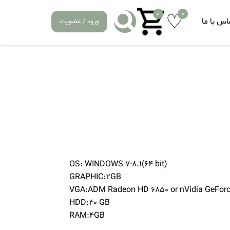
0
0
اس با ما
ورود / عضویت
OS: WINDOWS 7-8.1(64 bit)
GRAPHIC:2GB
VGA:ADM Radeon HD 6850 or nVidia GeForc
HDD:40 GB
RAM:4GB