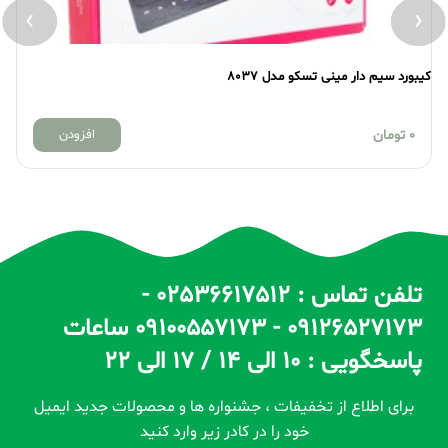
›
‹
کیبورد سیم دار مینی تسکو مدل 8037
کی
0
تومان
افزودن
تلفن تماس : 02536617512 -
09126527173 - 09100557173 ساعات
پاسخگویی : 10 الی 14 / 17 الی 22
برای اطلاع از تخفیفات ، جشنواره ها و محصولات جدید ایمیل
خود را در کادر زیر وارد کنید