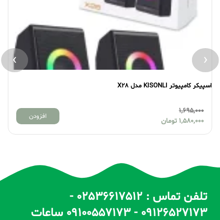
›
‹
اسپیکر کامپیوتر KISONLI مدل X28
اسپ
1,695,000
افزودن
1,580,000
تومان
تلفن تماس : 02536617512 -
09126527173 - 09100557173 ساعات