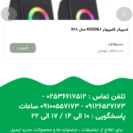
›
‹
اسپیکر کامپیوتر KISONLI مدل A-606
1,075,000
افزودن
950,000
تومان
تلفن تماس : 02536617512 -
09126527173 - 09100557173 ساعات
پاسخگویی : 10 الی 14 / 17 الی 22
برای اطلاع از تخفیفات ، جشنواره ها و محصولات جدید ایمیل