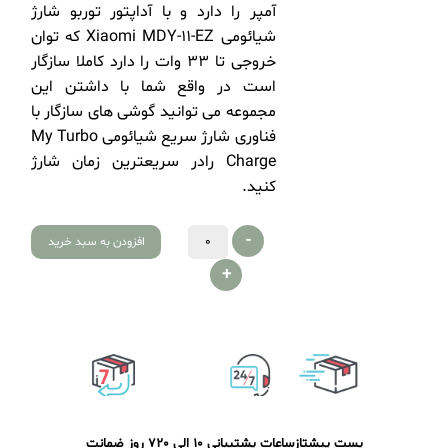
آمپر را دارد و با
آداپتور توربو شارژ
شیائومی Xiaomi MDY-11-EZ
که توان
خروجی تا 33 وات را دارد کاملا سازگار
است در واقع شما با داشتن این
مجموعه می توانید گوشی های سازگار با
فناوری شارژ سریع شیائومی My Turbo
Charge رادر سریعترین زمان شارژ
کنید.
-
افزودن به سبد خرید
+
پست پیشتاز
ساعات پشتیبانی 10 الی 20
7 روز ضمانت