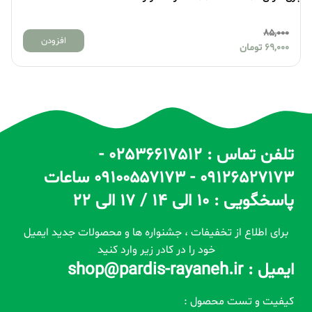
85,000
افزودن
69,000
تومان
تلفن تماس : 02536617512 -
09126527173 - 09100557173 ساعات
پاسخگویی : 10 الی 14 / 17 الی 22
برای اطلاع از تخفیفات ، جشنواره ها و محصولات جدید ایمیل
خود را در کادر زیر وارد کنید
ایمیل : shop@pardis-rayaneh.ir
کیفیت و تست محصول :