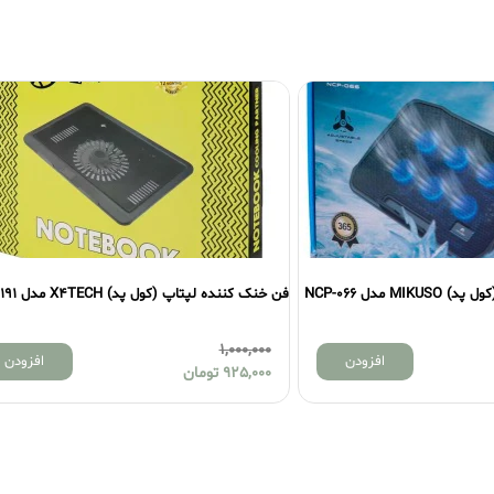
 مدل NCP-066
فن خنک کننده لپتاپ (کول پد) X4TECH مدل N191
1,000,000
افزودن
افزودن
925,000
تومان