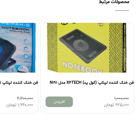
محصولات مرتبط
فن خنک کننده لپتاپ (کول پد) X4TECH مدل N191
فن خنک کننده لپتاپ (کول پد) MIKUSO
2,200,000
1,000,000
افزودن
925,000
تومان
1,940,000
تومان