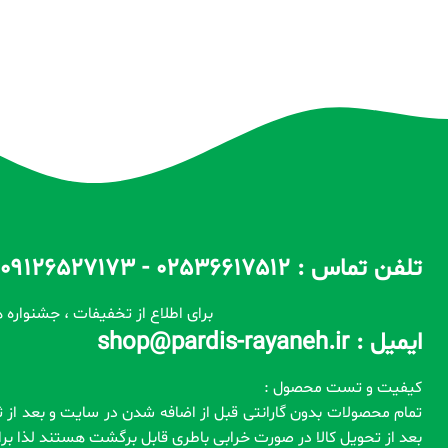
تلفن تماس : 02536617512 - 09126527173 - 09100557173 ساعات پاسخگویی : 10 الی 14 / 17 الی 22
برای اطلاع از تخفیفات ، جشنواره ه
ایمیل : shop@pardis-rayaneh.ir
کیفیت و تست محصول :
بعد از تحویل کالا در صورت خرابی باطری قابل برگشت هستند لذا ب