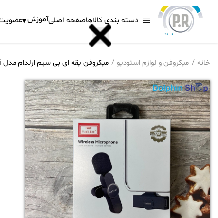
آموزش
دسته بندی کالاها
صفحه اصلی
عضویت د
خانه
میکروفن و لوازم استودیو
میکروفن یقه ای بی سیم ارلدام مدل MC3i پورت آیفون