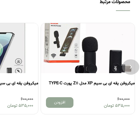
محصولات مرتبط
‹
میکروفن یقه ای بی سیم XP مدل Z8 پورت TYPE-C
میکروفن یقه ای تایپ سی م
320,000
600,000
افزودن
535,000
تومان
295,000
تومان