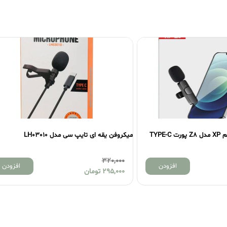
دل LH03010
2,000,000
افزودن
افزودن
1,800,000
تومان