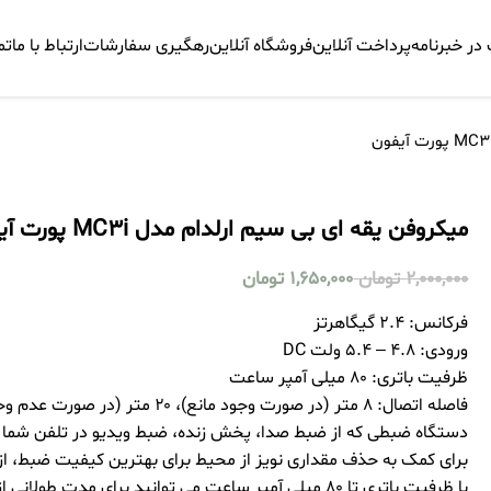
ر خبرنامه
پرداخت آنلاین
فروشگاه آنلاین
رهگیری سفارشات
ارتباط با ما
تم
میکروفن یقه ای بی سیم ارلدام مدل MC3i پورت آیفون
2,000,000
تومان
1,650,000
تومان
فرکانس: ۲.۴ گیگاهرتز
ورودی: 4.8 – 5.4 ولت DC
ظرفیت باتری: ۸۰ میلی آمپر ساعت
فاصله اتصال: ۸ متر (در صورت وجود مانع)، ۲۰ متر (در صورت عدم وجود مانع).
دستگاه ضبطی که از ضبط صدا، پخش زنده، ضبط ویدیو در تلفن شما پ
برای کمک به حذف مقداری نویز از محیط برای بهترین کیفیت ضبط، از 
با ظرفیت باتری تا ۸۰ میلی آمپر ساعت می توانید برای مدت طولانی از آن استفاده کنید.