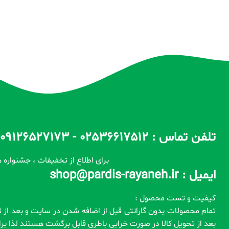
تلفن تماس : 02536617512 - 09126527173 - 09100557173 ساعات پاسخگویی : 10 الی 14 / 17 الی 22
برای اطلاع از تخفیفات ، جشنواره ه
ایمیل : shop@pardis-rayaneh.ir
کیفیت و تست محصول :
بعد از تحویل کالا در صورت خرابی باطری قابل برگشت هستند لذا ب