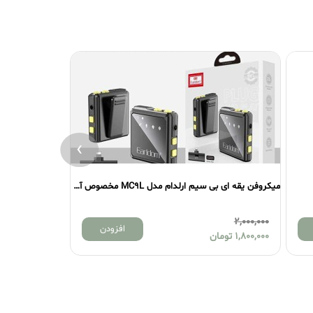
›
میکروفن یقه ای بی سیم ارلدام مدل MC9L مخصوص آیفون
میکروفن یقه ای بی سیم ارلدام مدل MC8L مخصوص آیفون
2,000,000
0
تومان
افزودن
1,650,000
تومان