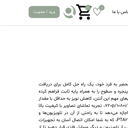
0
0
اس با ما
ورود / عضویت
طراحی زیبا و عملکرد منحصر به ‌فرد خود، یک راه‌ حل کامل برای دریافت
جره و سطوح را به‌ همراه پایه ثابت فراهم کرده
‌های مهم این آنتن، کاهش نویز به حداقل با مقدار
کمتر از 1.5dbمی‌باشد. همچنین با پشتیبانی از رزولویشن‌های 720p/1080i/1080p، تجربه تماشای تصاویر با کیفیت بالا
رای پورت USB است که به شما اجازه می‌دهد تا به راحتی از آن در تلویزیون‌ها و
گیرنده‌های دیجیتال استفاده کنید. از جمله ویژگی‌های دیگر آنتن PTA205، که به شما امکان اتصال آسان به تجهیزات
 از تلویزیون و دیگر وسایل فلزی قرار دهید تا از