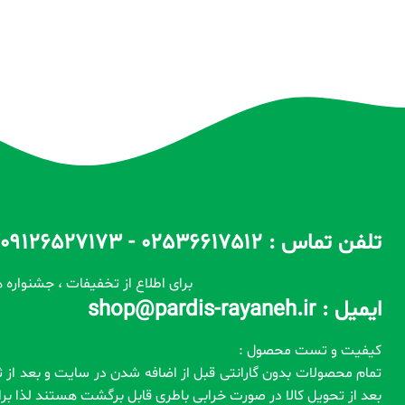
تلفن تماس : 02536617512 - 09126527173 - 09100557173 ساعات پاسخگویی : 10 الی 14 / 17 الی 22
برای اطلاع از تخفیفات ، جشنواره ه
ایمیل : shop@pardis-rayaneh.ir
کیفیت و تست محصول :
بعد از تحویل کالا در صورت خرابی باطری قابل برگشت هستند لذا ب