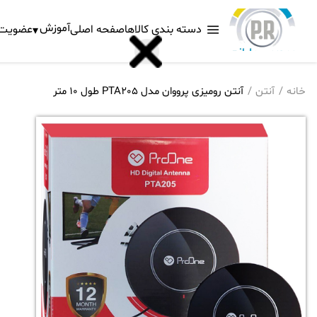
آموزش
دسته بندی کالاها
صفحه اصلی
عضویت د
خانه
آنتن
آنتن رومیزی پرووان مدل PTA205 طول 10 متر