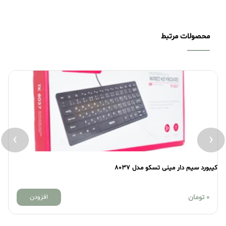
محصولات مرتبط
›
‹
کیبورد سیم دار مینی تسکو مدل 8037
کی
0
تومان
افزودن