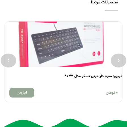
محصولات مرتبط
›
‹
کیبورد سیم دار مینی تسکو مدل 8037
کی
0
تومان
افزودن