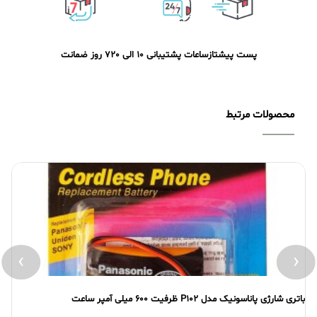
پست پیشتاز
ساعات پشتیبانی 10 الی 20
7 روز ضمانت
محصولات مرتبط
›
‹
باتری شارژی پاناسونیک مدل P102 ظرفیت 600 میلی آمپر ساعت
بات