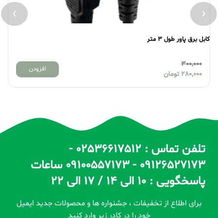
›
‹
کابل برق پاور طول 3 متر
کا
300,000
افزودن
280,000
تومان
تلفن تماس : 02536617512 -
09126527173 - 09100557173 ساعات
پاسخگویی : 10 الی 14 / 17 الی 22
برای اطلاع از تخفیفات ، جشنواره ها و محصولات جدید ایمیل
خود را در کادر زیر وارد کنید