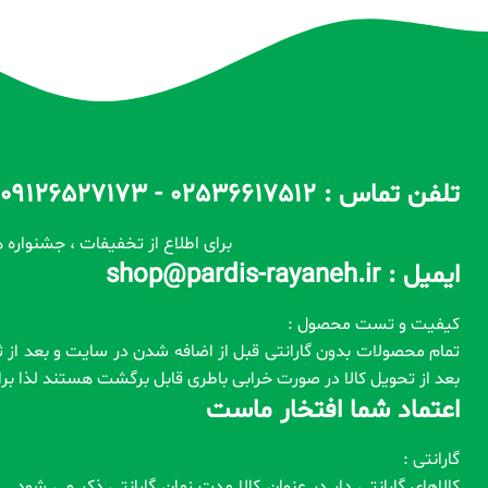
تلفن تماس : 02536617512 - 09126527173 - 09100557173 ساعات پاسخگویی : 10 الی 14 / 17 الی 22
برای اطلاع از تخفیفات ، جشنواره ه
ایمیل : shop@pardis-rayaneh.ir
کیفیت و تست محصول :
بعد از تحویل کالا در صورت خرابی باطری قابل برگشت هستند لذا ب
اعتماد شما افتخار ماست
گارانتی :
کالاهای گارانتی دار در عنوان کالا مدت زمان گارانتی ذکر می شود