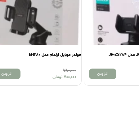
هولدر موبایل ارلدام مدل EH280
780,000
افزودن
افزودن
700,000
تومان