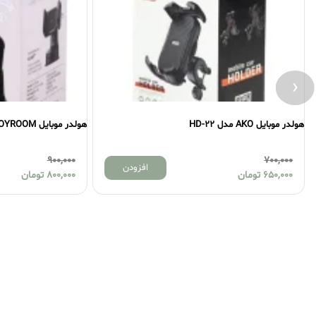
‹
هولدر موبایل AKO مدل HD-22
هولدر موبایل JOYROOM مدل JR-ZS284
900,000
700,000
افزودن
650,000
تومان
800,000
تومان