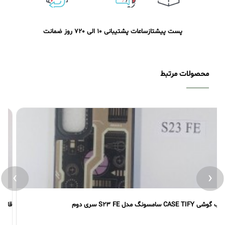
پست پیشتاز
ساعات پشتیبانی 10 الی 20
7 روز ضمانت
محصولات مرتبط
›
‹
قاب گوشی CASE TIFY سامسونگ مدل S23 FE سری اول