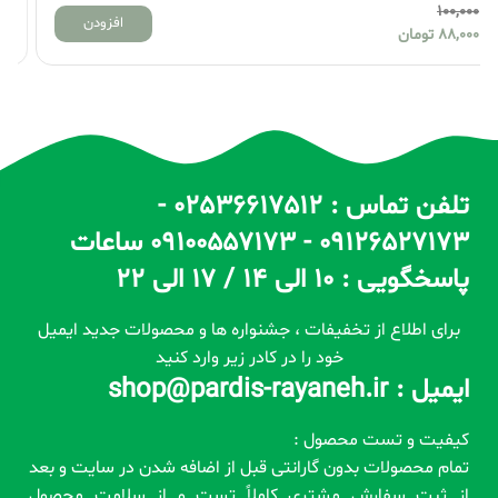
100,000
افزودن
88,000
تومان
تلفن تماس : 02536617512 -
09126527173 - 09100557173 ساعات
پاسخگویی : 10 الی 14 / 17 الی 22
برای اطلاع از تخفیفات ، جشنواره ها و محصولات جدید ایمیل
خود را در کادر زیر وارد کنید
ایمیل : shop@pardis-rayaneh.ir
کیفیت و تست محصول :
تمام محصولات بدون گارانتی قبل از اضافه شدن در سایت و بعد
از ثبت سفارش مشتری کاملاً تست و از سلامت محصول