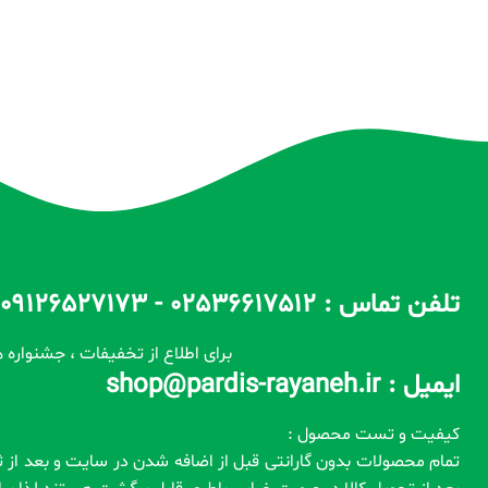
تلفن تماس : 02536617512 - 09126527173 - 09100557173 ساعات پاسخگویی : 10 الی 14 / 17 الی 22
برای اطلاع از تخفیفات ، جشنواره ه
ایمیل : shop@pardis-rayaneh.ir
کیفیت و تست محصول :