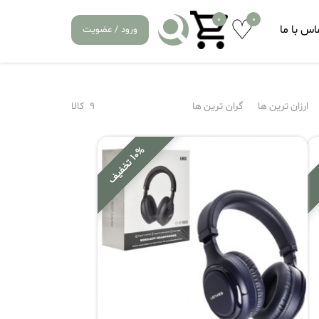
0
0
اس با ما
ورود / عضویت
ارزان ترین ها
گران ترین ها
9
کالا
%
1
0
ت
خ
ف
ی
ف