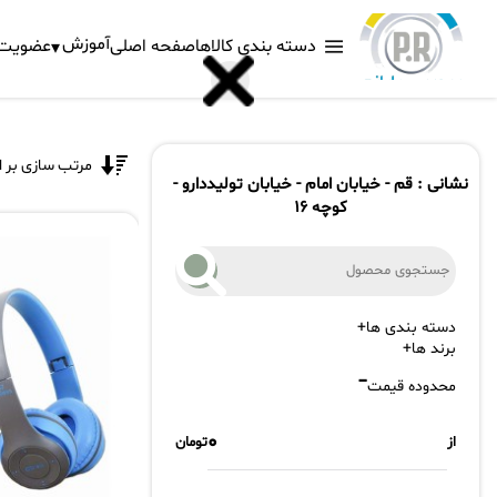
آموزش
دسته بندی کالاها
صفحه اصلی
عضویت د
مرتب سازی بر 
نشانی : قم - خیابان امام - خیابان تولیددارو -
کوچه 16
دسته بندی ها
برند ها
محدوده قیمت
از
تومان