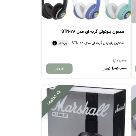
هدفون بلوتوثی گربه ای مدل STN-28
هدفون بلوتوثی گربه ای مدل STN-28
بیشتر
1,100,000
1,050,000
تومان
افزودن
%
8
ت
خ
ف
ی
ف