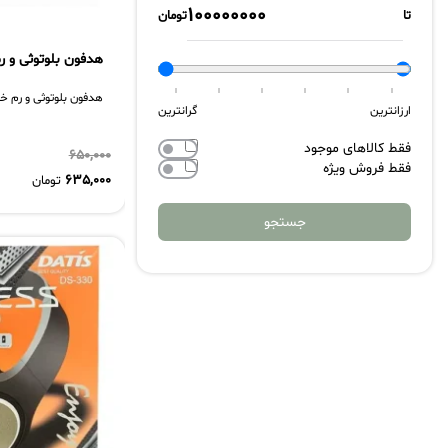
تا
تومان
هدفون بلوتوثی و رم 
هدفون بلوتوثی و رم خور 
ارزانترین
گرانترین
فقط کالاهای موجود
650,000
فقط فروش ویژه
635,000
تومان
جستجو