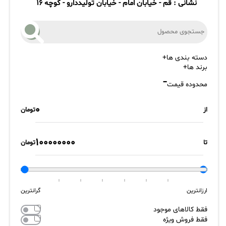
نشانی : قم - خیابان امام - خیابان تولیددارو - کوچه 16
دسته بندی ها
برند ها
محدوده قیمت
از
تومان
تا
تومان
ارزانترین
گرانترین
فقط کالاهای موجود
فقط فروش ویژه