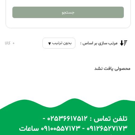
جستجو
مرتب سازی بر اساس :
0
کالا
بدون ترتیب
محصولی یافت نشد
تلفن تماس : 02536617512 -
09126527173 - 09100557173 ساعات