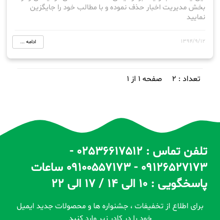
بخش مدیریت اخبار حذف نموده و با مطالب خود را جایگزین
نمایید
1394/9/12
ادامه ...
تعداد : 2
صفحه 1 از 1
تلفن تماس : 02536617512 -
09126527173 - 09100557173 ساعات
پاسخگویی : 10 الی 14 / 17 الی 22
برای اطلاع از تخفیفات ، جشنواره ها و محصولات جدید ایمیل
خود را در کادر زیر وارد کنید